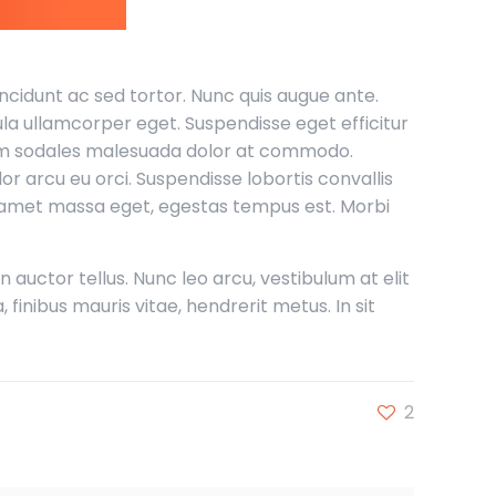
ncidunt ac sed tortor. Nunc quis augue ante.
gula ullamcorper eget. Suspendisse eget efficitur
quam sodales malesuada dolor at commodo.
lor arcu eu orci. Suspendisse lobortis convallis
it amet massa eget, egestas tempus est. Morbi
on auctor tellus. Nunc leo arcu, vestibulum at elit
 finibus mauris vitae, hendrerit metus. In sit
2