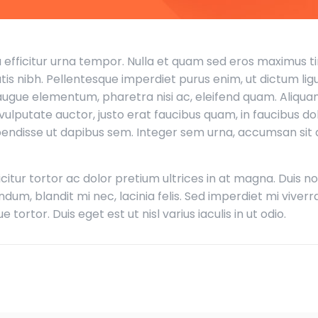
 efficitur urna tempor. Nulla et quam sed eros maximus ti
natis nibh. Pellentesque imperdiet purus enim, ut dictum li
t augue elementum, pharetra nisi ac, eleifend quam. Ali
 vulputate auctor, justo erat faucibus quam, in faucibus do
Suspendisse ut dapibus sem. Integer sem urna, accumsan s
fficitur tortor ac dolor pretium ultrices in at magna. Duis n
um, blandit mi nec, lacinia felis. Sed imperdiet mi viverra,
 tortor. Duis eget est ut nisl varius iaculis in ut odio.